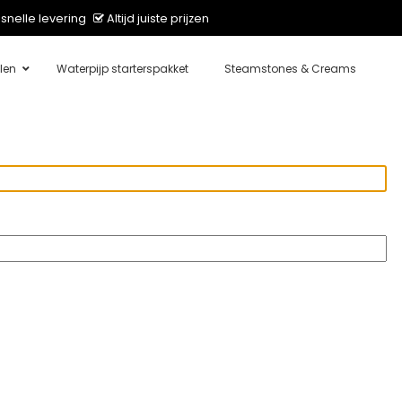
snelle levering
Altijd juiste prijzen
len
Waterpijp starterspakket
Steamstones & Creams