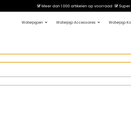
Meer dan 1.000 artikelen op voorraad
Super 
Waterpijpen
Waterpijp Accessoires
Waterpijp Ko