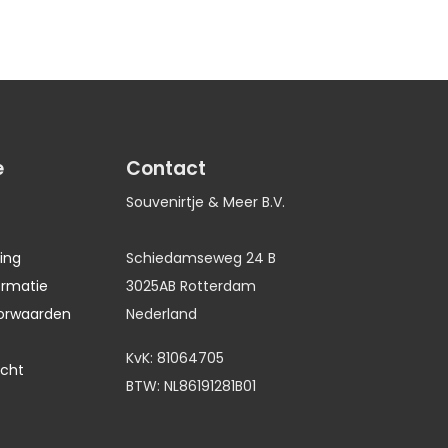
e
Contact
Souvenirtje & Meer B.V.
ing
Schiedamseweg 24 B
ormatie
3025AB Rotterdam
orwaarden
Nederland
KvK: 81064705
echt
BTW: NL86191281B01