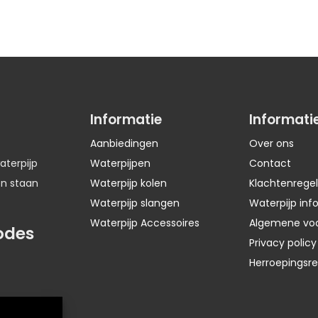
Informatie
Informati
Aanbiedingen
Over ons
aterpijp
Waterpijpen
Contact
en staan
Waterpijp kolen
Klachtenregel
Waterpijp slangen
Waterpijp inf
Waterpijp Accessoires
Algemene vo
odes
Privacy policy
Herroepingsr