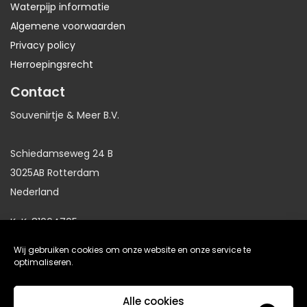
Waterpijp informatie
Algemene voorwaarden
Privacy policy
Herroepingsrecht
Contact
Souvenirtje & Meer B.V.
Schiedamseweg 24 B
3025AB Rotterdam
Nederland
KvK: 81064705
BTW: NL86191281B01
Wij gebruiken cookies om onze website en onze service te
optimaliseren.
website gemaakt door
Arkdesign.nl
Alle cookies