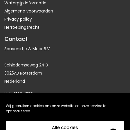
Waterpijp informatie
Algemene voorwaarden
Privacy policy
Herroepingsrecht
Contact
Souvenirtje & Meer B.V.
Schiedamseweg 24 B
3025AB Rotterdam
Nederland
KvK: 81064705
BTW: NL86191281B01
Wij gebruiken cookies om onze website en onze service te
optimaliseren.
website gemaakt door
Arkdesign.nl
Alle cookies