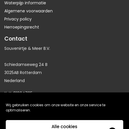
Waterpijp informatie
Algemene voorwaarden
Privacy policy
Herroepingsrecht
Contact
Souvenirtje & Meer B.V.
Schiedamseweg 24 B
3025AB Rotterdam
Nederland
KvK: 81064705
BTW: NL86191281B01
Wij gebruiken cookies om onze website en onze service te
optimaliseren.
website gemaakt door
Arkdesign.nl
Alle cookies