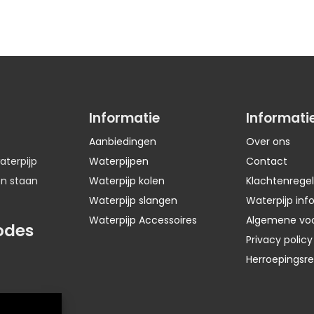
Informatie
Informati
Aanbiedingen
Over ons
aterpijp
Waterpijpen
Contact
en staan
Waterpijp kolen
Klachtenregel
Waterpijp slangen
Waterpijp inf
Waterpijp Accessoires
Algemene vo
odes
Privacy policy
Herroepingsr