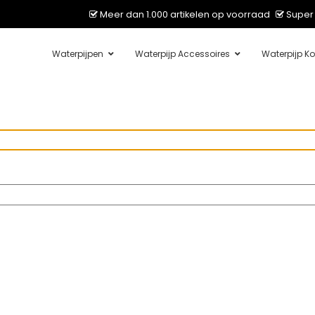
Meer dan 1.000 artikelen op voorraad
Super 
Waterpijpen
Waterpijp Accessoires
Waterpijp Ko