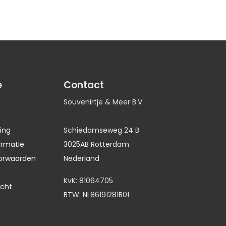
e
Contact
Souvenirtje & Meer B.V.
ing
Schiedamseweg 24 B
ormatie
3025AB Rotterdam
orwaarden
Nederland
KvK: 81064705
echt
BTW: NL86191281B01