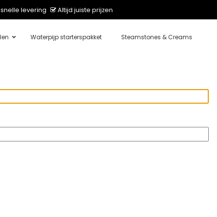
snelle levering
Altijd juiste prijzen
len
Waterpijp starterspakket
Steamstones & Creams