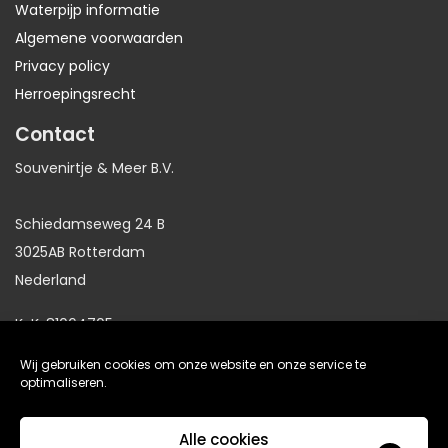
Waterpijp informatie
Algemene voorwaarden
Privacy policy
Herroepingsrecht
Contact
Souvenirtje & Meer B.V.
Schiedamseweg 24 B
3025AB Rotterdam
Nederland
KvK: 81064705
BTW: NL86191281B01
Wij gebruiken cookies om onze website en onze service te
optimaliseren.
website gemaakt door
Arkdesign.nl
Alle cookies