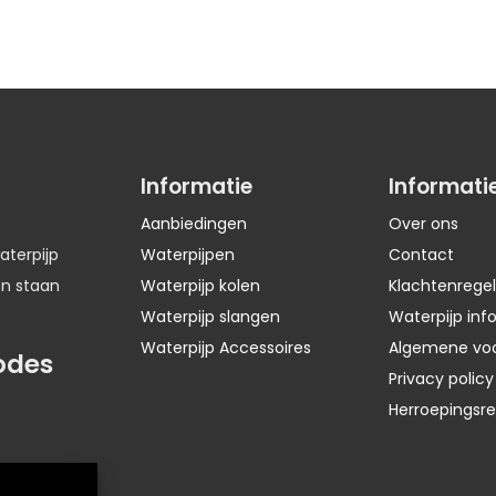
Informatie
Informati
Aanbiedingen
Over ons
aterpijp
Waterpijpen
Contact
en staan
Waterpijp kolen
Klachtenregel
Waterpijp slangen
Waterpijp inf
Waterpijp Accessoires
Algemene vo
odes
Privacy policy
Herroepingsr