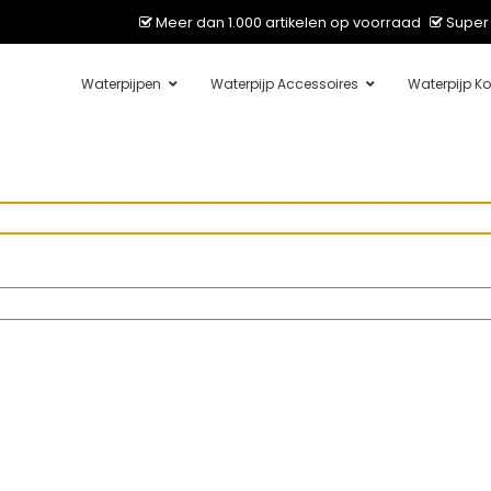
Meer dan 1.000 artikelen op voorraad
Super 
Waterpijpen
Waterpijp Accessoires
Waterpijp Ko