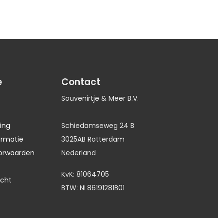
e
Contact
Souvenirtje & Meer B.V.
ing
Schiedamseweg 24 B
ormatie
3025AB Rotterdam
orwaarden
Nederland
KvK: 81064705
echt
BTW: NL86191281B01