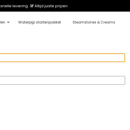
snelle levering
Altijd juiste prijzen
len
Waterpijp starterspakket
Steamstones & Creams