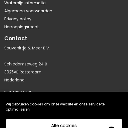
Waterpijp informatie
Algemene voorwaarden
Privacy policy
Herroepingsrecht
Contact
Souvenirtje & Meer B.V.
Schiedamseweg 24 B
3025AB Rotterdam
Nederland
KvK: 81064705
BTW: NL86191281B01
Wij gebruiken cookies om onze website en onze service te
optimaliseren.
website gemaakt door
Arkdesign.nl
Alle cookies