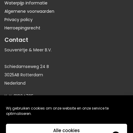
Waterpijp informatie
Algemene voorwaarden
Privacy policy
Herroepingsrecht
Contact
Souvenirtje & Meer B.V.
Schiedamseweg 24 B
3025AB Rotterdam
Nederland
KvK: 81064705
BTW: NL86191281B01
Wij gebruiken cookies om onze website en onze service te
optimaliseren.
website gemaakt door
Arkdesign.nl
Alle cookies